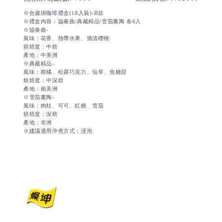
※合濾掛咖啡禮盒(18入裝)-B款
※禮盒內容：協奏曲/典藏精品/雪茄薰陶 各6入
※協奏曲-
風味：花香、熱帶水果、酒漬櫻桃
烘焙度：中焙
產地：中美洲
※典藏精品-
風味：柑橘、松露巧克力、仙草、焦糖甜
烘焙度：中深焙
產地：南美洲
※雪茄薰陶-
風味：肉桂、可可、紅糖、雪茄
烘焙度：深焙
產地：非洲
※建議適用沖煮方式：浸泡