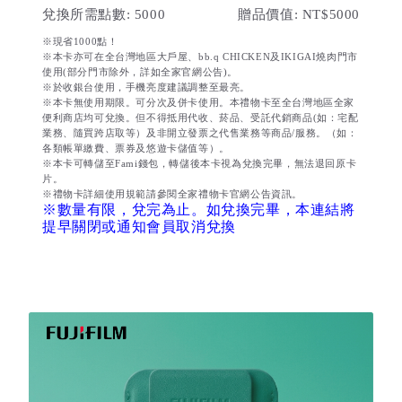
兌換所需點數: 5000
贈品價值: NT$5000
※現省1000點！
※本卡亦可在全台灣地區大戶屋、bb.q CHICKEN及IKIGAI燒肉門市
使用(部分門市除外，詳如全家官網公告)。
※於收銀台使用，手機亮度建議調整至最亮。
※本卡無使用期限。可分次及併卡使用。本禮物卡至全台灣地區全家
便利商店均可兌換。但不得抵用代收、菸品、受託代銷商品(如：宅配
業務、隨買跨店取等）及非開立發票之代售業務等商品/服務。（如：
各類帳單繳費、票券及悠遊卡儲值等）。
※本卡可轉儲至Fami錢包，轉儲後本卡視為兌換完畢，無法退回原卡
片。
※禮物卡詳細使用規範請參閱全家禮物卡官網公告資訊。
※數量有限，兌完為止。如兌換完畢，本連結將
提早關閉或通知會員取消兌換