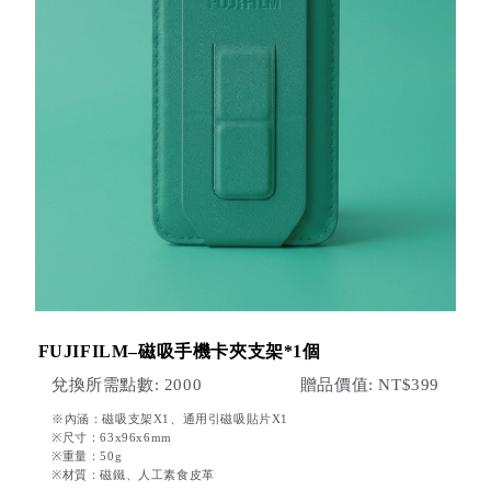
FUJIFILM–磁吸手機卡夾支架*1個
兌換所需點數: 2000
贈品價值: NT$399
※內涵：磁吸支架X1、通用引磁吸貼片X1
※尺寸：63x96x6mm
※重量：50g
※材質：磁鐵、人工素食皮革