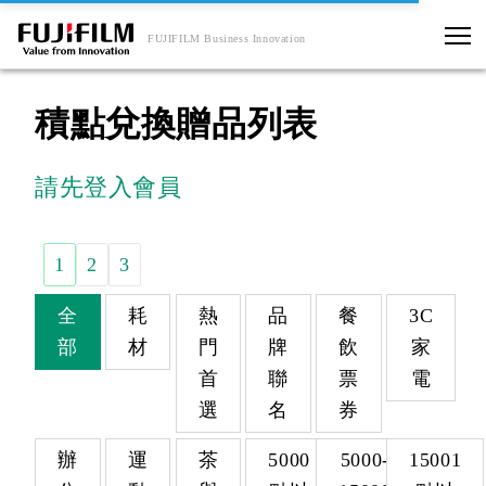
FUJIFILM Business Innovation
積點兌換贈品列表
請先登入會員
1
2
3
全
耗
熱
品
餐
3C
部
材
門
牌
飲
家
首
聯
票
電
選
名
券
辦
運
茶
5000
5000-
15001