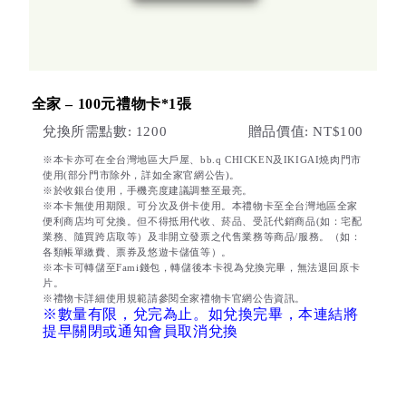
全家 – 100元禮物卡*1張
兌換所需點數: 1200
贈品價值: NT$100
※本卡亦可在全台灣地區大戶屋、bb.q CHICKEN及IKIGAI燒肉門市
使用(部分門市除外，詳如全家官網公告)。
※於收銀台使用，手機亮度建議調整至最亮。
※本卡無使用期限。可分次及併卡使用。本禮物卡至全台灣地區全家
便利商店均可兌換。但不得抵用代收、菸品、受託代銷商品(如：宅配
業務、隨買跨店取等）及非開立發票之代售業務等商品/服務。（如：
各類帳單繳費、票券及悠遊卡儲值等）。
※本卡可轉儲至Fami錢包，轉儲後本卡視為兌換完畢，無法退回原卡
片。
※禮物卡詳細使用規範請參閱全家禮物卡官網公告資訊。
※數量有限，兌完為止。如兌換完畢，本連結將
提早關閉或通知會員取消兌換