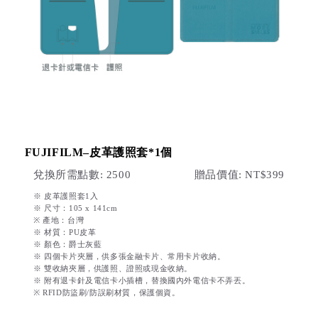
FUJIFILM–皮革護照套*1個
兌換所需點數: 2500
贈品價值: NT$399
※
皮革護照套1入
※ 尺寸：105 x 141cm
※ 產地：台灣
※ 材質：PU皮革
※ 顏色：爵士灰藍
※ 四個卡片夾層，供多張金融卡片、常用卡片收納。
※ 雙收納夾層，供護照、證照或現金收納。
※ 附有退卡針及電信卡小插槽，替換國內外電信卡不弄丟。
※ RFID防盜刷/防誤刷材質，保護個資。