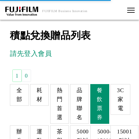
FUJIFILM Business Innovation
積點兌換贈品列表
請先登入會員
1
0
全
耗
熱
品
餐
3C
部
材
門
牌
飲
家
首
聯
票
電
選
名
券
辦
運
茶
5000
5000-
15001