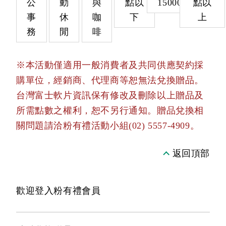
公
動
與
點以
15000
點以
事
休
咖
下
上
務
閒
啡
※本活動僅適用一般消費者及共同供應契約採
購單位，經銷商、代理商等恕無法兌換贈品。
台灣富士軟片資訊保有修改及刪除以上贈品及
所需點數之權利，恕不另行通知。贈品兌換相
關問題請洽粉有禮活動小組(02) 5557-4909。
返回頂部
歡迎登入粉有禮會員