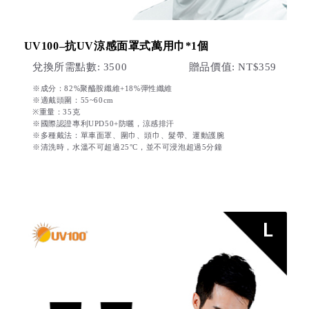
UV100–抗UV涼感面罩式萬用巾*1個
兌換所需點數: 3500
贈品價值: NT$359
※成分：82%聚醯胺纖維+18%彈性纖維
※適戴頭圍：55~60cm
※重量：35克
※國際認證專利UPD50+防曬，涼感排汗
※多種戴法：單車面罩、圍巾、頭巾、髮帶、運動護腕
※清洗時，水溫不可超過25°C，並不可浸泡超過5分鐘