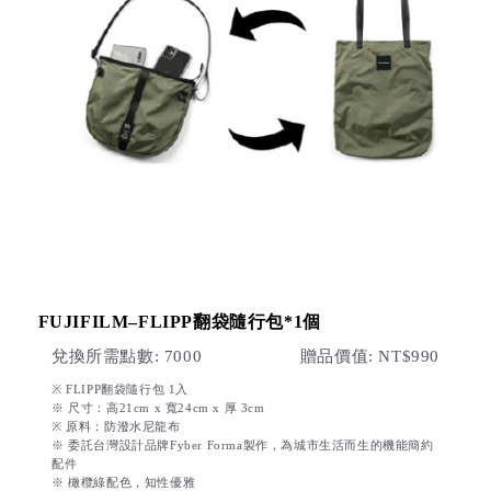
FUJIFILM–FLIPP翻袋隨行包*1個
兌換所需點數: 7000
贈品價值: NT$990
※ FLIPP翻袋隨行包 1入
※ 尺寸：高21cm x 寬24cm x 厚 3cm
※ 原料：防潑水尼龍布
※ 委託台灣設計品牌Fyber Forma製作，為城市生活而生的機能簡約
配件
※ 橄欖綠配色，知性優雅