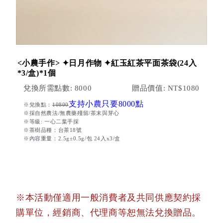
<小農手作> ✦日月作物 ✦紅玉紅茶平面茶袋(24入
*3/盒)*1個
兌換所需點數: 8000
贈品價值: NT$1080
支持小農只要8000點
※兌換點：
10800
※採自然農法/無農藥殘留/茶末與芽心
※等級: 一心二葉手採
※茶樹品種：台茶18號
※內容重量：2.5g±0.5g/包 24入x3/盒
※本活動僅適用一般消費者及共同供應契約採
購單位，經銷商、代理商等恕無法兌換贈品。