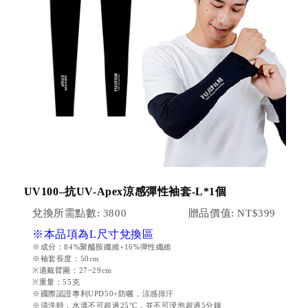
UV100–抗UV-Apex涼感彈性袖套-L*1個
兌換所需點數: 3800
贈品價值: NT$399
※本品項為L尺寸兌換區
※成分：84%聚醯胺纖維+16%彈性纖維
※袖套長度：50cm
※適戴臂圍：27~29cm
※重量：55克
※國際認證專利UPD50+防曬，涼感排汗
※清洗時，水溫不可超過25°C，並不可浸泡超過5分鐘