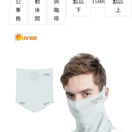
公
動
與
點以
15000
點以
事
休
咖
下
上
務
閒
啡