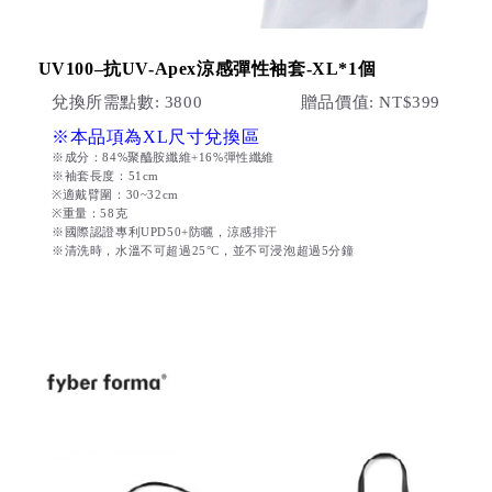
UV100–抗UV-Apex涼感彈性袖套-XL*1個
兌換所需點數: 3800
贈品價值: NT$399
※本品項為XL尺寸兌換區
※成分：84%聚醯胺纖維+16%彈性纖維
※袖套長度：51cm
※適戴臂圍：30~32cm
※重量：58克
※國際認證專利UPD50+防曬，涼感排汗
※清洗時，水溫不可超過25°C，並不可浸泡超過5分鐘