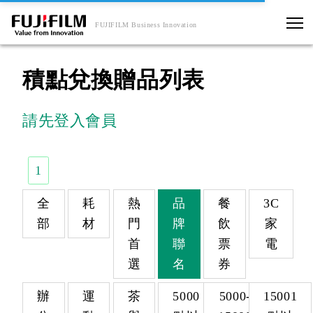
FUJIFILM Business Innovation
積點兌換贈品列表
請先登入會員
1
全
耗
熱
品
餐
3C
部
材
門
牌
飲
家
首
聯
票
電
選
名
券
辦
運
茶
5000
5000-
15001