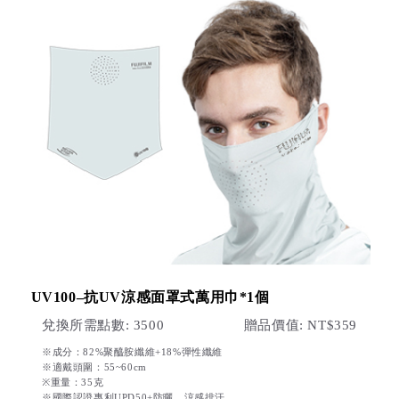
UV100–抗UV涼感面罩式萬用巾*1個
兌換所需點數: 3500
贈品價值: NT$359
※成分：82%聚醯胺纖維+18%彈性纖維
※適戴頭圍：55~60cm
※重量：35克
※國際認證專利UPD50+防曬，涼感排汗