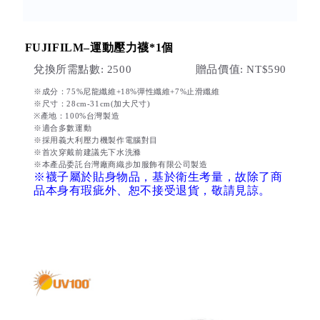
FUJIFILM–運動壓力襪*1個
兌換所需點數: 2500
贈品價值: NT$590
※成分：75%尼龍纖維+18%彈性纖維+7%止滑纖維
※尺寸：28cm-31cm(加大尺寸)
※產地：100%台灣製造
※適合多數運動
※採用義大利壓力機製作電腦對目
※首次穿戴前建議先下水洗滌
※本產品委託台灣廠商織步加服飾有限公司製造
※襪子屬於貼身物品，基於衛生考量，故除了商
品本身有瑕疵外、恕不接受退貨，敬請見諒。