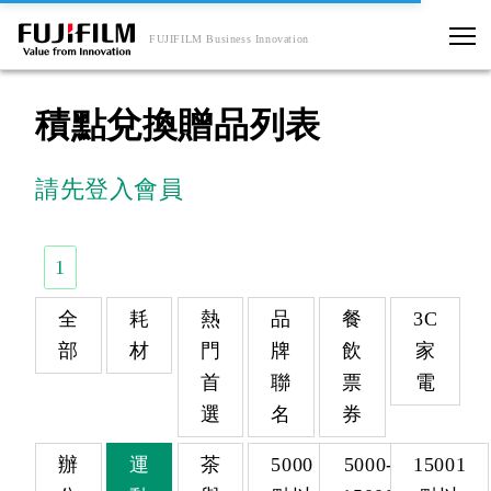
FUJIFILM Business Innovation
積點兌換贈品列表
請先登入會員
1
全
耗
熱
品
餐
3C
部
材
門
牌
飲
家
首
聯
票
電
選
名
券
辦
運
茶
5000
5000-
15001