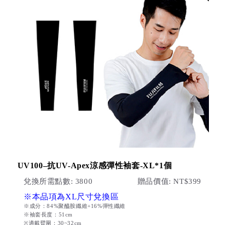
UV100–抗UV-Apex涼感彈性袖套-XL*1個
兌換所需點數: 3800
贈品價值: NT$399
※本品項為XL尺寸兌換區
※成分：84%聚醯胺纖維+16%彈性纖維
※袖套長度：51cm
※適戴臂圍：30~32cm