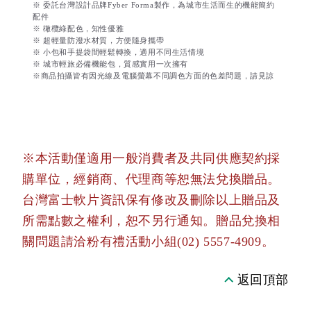
※ 委託台灣設計品牌Fyber Forma製作，為城市生活而生的機能簡約
配件
※ 橄欖綠配色，知性優雅
※ 超輕量防潑水材質，方便隨身攜帶
※ 小包和手提袋間輕鬆轉換，適用不同生活情境
※ 城市輕旅必備機能包，質感實用一次擁有
※商品拍攝皆有因光線及電腦螢幕不同調色方面的色差問題，請見諒
※本活動僅適用一般消費者及共同供應契約採
購單位，經銷商、代理商等恕無法兌換贈品。
台灣富士軟片資訊保有修改及刪除以上贈品及
所需點數之權利，恕不另行通知。贈品兌換相
關問題請洽粉有禮活動小組(02) 5557-4909。
返回頂部