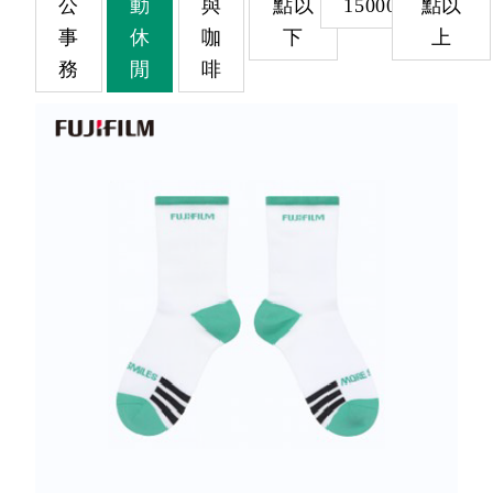
公
動
與
點以
15000
點以
事
休
咖
下
上
務
閒
啡