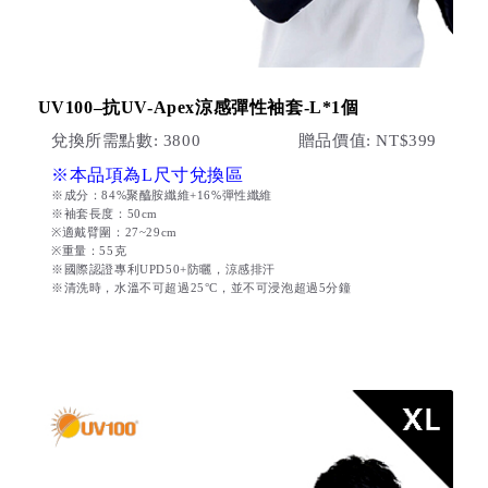
UV100–抗UV-Apex涼感彈性袖套-L*1個
兌換所需點數: 3800
贈品價值: NT$399
※本品項為L尺寸兌換區
※成分：84%聚醯胺纖維+16%彈性纖維
※袖套長度：50cm
※適戴臂圍：27~29cm
※重量：55克
※國際認證專利UPD50+防曬，涼感排汗
※清洗時，水溫不可超過25°C，並不可浸泡超過5分鐘