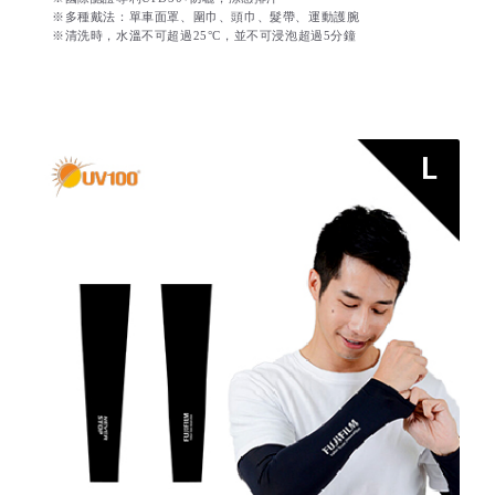
※多種戴法：單車面罩、圍巾、頭巾、髮帶、運動護腕
※清洗時，水溫不可超過25°C，並不可浸泡超過5分鐘