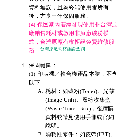
資料無誤，且為終端使用者所有
後，方享三年保固服務。
(4) 保固期內若經發現使用非台灣原
廠銷售耗材或啟用非原廠碳粉模
式，台灣原廠有權拒絕免費維修服
台灣原廠耗材認證查詢
務。
保固範圍：
(1) 印表機／複合機產品本體，不含
以下：
耗材：如碳粉(Toner)、光鼓
(Image Unit)、廢粉收集盒
(Waste Toner Box)，後續購
買料號請見使用手冊或官網
說明。
消耗性零件：如皮帶(IBT)、