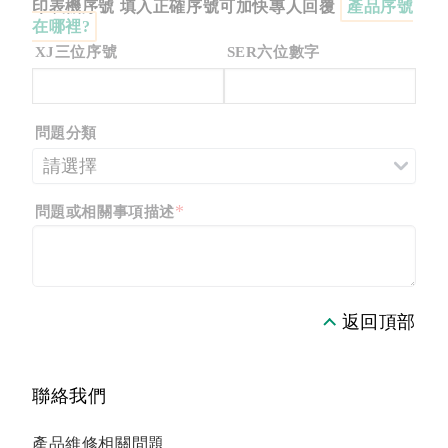
印表機序號 填入正確序號可加快專人回覆
產品序號
其個人資料在提供服務之必要範圍內，可能進行國
在哪裡?
際傳輸及儲存。
XJ三位序號
SER六位數字
對象：本公司及其子公司、富士軟片集團。
方式：限於本公司於營業範圍及宣傳推廣業務內，
包括但不限於建立顧客資料庫、寄發宣傳品等。
問題分類
當事人依本法第三條規定得行使之權利及方式：
當事人得以書面方式向本公司申請查詢、閱覽其個人資
料；亦得申請製給複製本、補充或更正個人資料及要求
*
問題或相關事項描述
對其個人資料停止蒐集、處理或利用及請求刪除。
台端得自由選擇是否提供相關個人資料,惟台端若拒絕
提供相關個人資料，本公司將無法提供台端相關服務及
返回頂部
活動資訊。
本人聲明並確認已了解 貴公司提供蒐集、處理及利用個人
聯絡我們
資料告知書之全部內容，且同意 貴公司於所載之目的範圍
內使用本人之個人資料。
產品維修相關問題