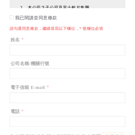
本公司之子公司及富士軟片集團。
個人資料蒐集之目的：依本公司所得營業項目內，推廣
我已閱讀並同意條款
業務之所需。
請勾選同意條款，繼續填寫以下欄位，* 號欄位必填
個人資料類別：依法務部頒布之個人資料保護法特定目
*
姓名
的及個人資料保護類別，本公司蒐集、處理及利用以下
個人資料：
C001辨識個人者(如姓名、職稱、住址、工作地
公司名稱/機關行號
址、通訊、電子郵件及其他任何可辨識資料本人者
等)
C061 受雇情形(如雇主、工作職稱、擔任職務等)
*
電子信箱 E-mail
個人資料利用之期間、地區、對象及方式：
期間：自蒐集日起至當事人主張刪除或停止使用之
日止。
*
電話
地區: 會員之個人資料主要使用於台灣地區，唯由
於部份服務將使用第三方雲端服務所提供之架構服
務（如Amazon Web Services, AWS），會員同意