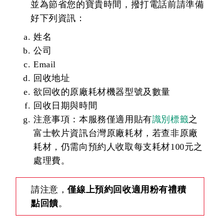
並為節省您的寶貴時間，撥打電話前請準備
好下列資訊：
姓名
公司
Email
回收地址
欲回收的原廠耗材機器型號及數量
回收日期與時間
注意事項：本服務
僅適用貼有
識別標籤
之
富士軟片資訊台灣原廠耗材，若查非原廠
耗材，仍需向預約人收取每支耗材100元之
處理費。
請注意，
僅線上預約回收適用粉有禮積
點回饋
。