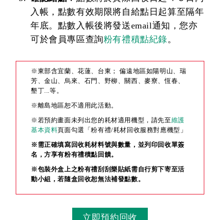
入帳，點數有效期限將自給點日起算至隔年
年底。點數入帳後將發送email通知，您亦
可於會員專區查詢
粉有禮積點紀錄
。
※東部含宜蘭、花蓮、台東； 偏遠地區如陽明山、瑞
芳、金山、烏來、石門、野柳、關西、麥寮、恆春、
墾丁...等。
※離島地區恕不適用此活動。
※若預約畫面未列出您的耗材適用機型，請先至
維護
基本資料
頁面勾選「粉有禮/耗材回收服務對應機型」
※需正確填寫回收耗材料號與數量，並列印回收單簽
名，方享有粉有禮積點回饋。
※包裝外盒上之粉有禮刮刮樂貼紙需自行剪下寄至活
動小組，若隨盒回收恕無法補發點數。
立即預約回收