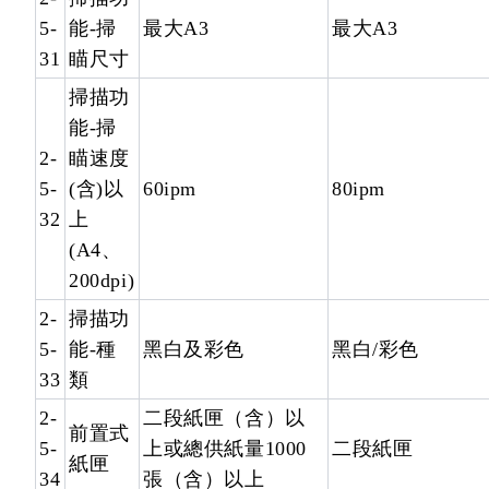
5-
能-掃
最大A3
最大A3
31
瞄尺寸
掃描功
能-掃
2-
瞄速度
5-
(含)以
60ipm
80ipm
32
上
(A4、
200dpi)
2-
掃描功
5-
能-種
黑白及彩色
黑白/彩色
33
類
2-
二段紙匣（含）以
前置式
5-
上或總供紙量1000
二段紙匣
紙匣
34
張（含）以上