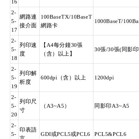
16
2-
網路連
100BaseTX/10BaseT
5-
1000BaseT/100Ba
接介面
網路卡
17
2-
列印速
【A4每分鐘30張
5-
30張/30張(同影印
度
（含）以上】
18
2-
列印解
5-
600dpi（含）以上
1200dpi
析度
19
2-
列印尺
5-
（A3~A5）
同影印A3~A5
寸
20
2-
印表語
5-
GDI或PCL5或PCL6
PCL5&PCL6
言