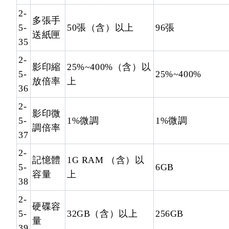
2-
多張手
5-
50張（含）以上
96張
送紙匣
35
2-
影印縮
25%~400%（含）以
5-
25%~400%
放倍率
上
36
2-
影印微
5-
1%微調
1%微調
調倍率
37
2-
記憶體
1G RAM （含）以
5-
6GB
容量
上
38
2-
硬碟容
5-
32GB（含）以上
256GB
量
39