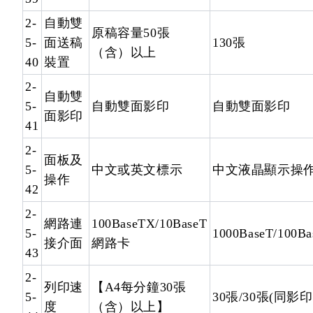
2-
自動雙
原稿容量50張
5-
面送稿
130張
（含）以上
40
裝置
2-
自動雙
5-
自動雙面影印
自動雙面影印
面影印
41
2-
面板及
5-
中文或英文標示
中文液晶顯示操
操作
42
2-
網路連
100BaseTX/10BaseT
5-
1000BaseT/100Ba
接介面
網路卡
43
2-
列印速
【A4每分鐘30張
5-
30張/30張(同影印
度
（含）以上】