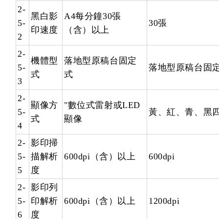
2-
黑白影
A4每分鐘30張
5-
30張
印速度
（含）以上
2
2-
機體型
落地型原稿台固定
5-
落地型原稿台固
式
式
3
2-
顯像方
"數位式雷射或LED
5-
黃、紅、青、黑四
式
顯像
4
2-
影印掃
5-
描解析
600dpi（含）以上
600dpi
5
度
2-
影印列
5-
印解析
600dpi（含）以上
1200dpi
6
度