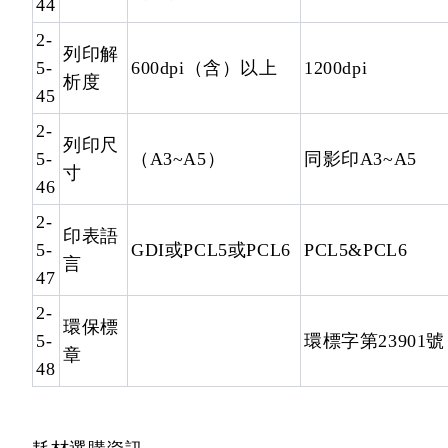
44
2-
列印解
5-
600dpi（含）以上
1200dpi
析度
45
2-
列印尺
5-
（A3~A5）
同影印A3~A5
寸
46
2-
印表語
5-
GDI或PCL5或PCL6
PCL5&PCL6
言
47
2-
環保標
5-
環標字第23901號
章
48