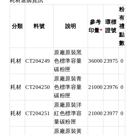
耗材選購資訊
粉
有
參考
環標
分類
料號
說明
禮
印量
*
證號
點
數
原廠原裝黑
耗材
CT204249
色標準容量
36000
23975
0
碳粉匣
原廠原裝青
耗材
CT204250
色標準容量
21000
23976
0
碳粉匣
原廠原裝洋
耗材
CT204251
紅色標準容
21000
23977
0
量碳粉匣
原廠原裝黃