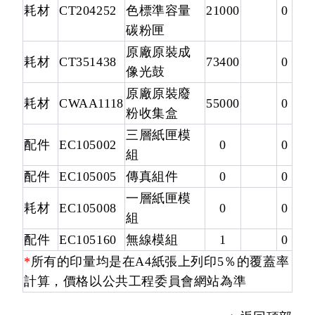
耗材
CT204252
色標準容量
21000
0
碳粉匣
原廠原裝成
耗材
CT351438
73400
0
像光鼓
原廠原裝廢
耗材
CWAA1118
55000
0
粉收集盒
三層紙匣模
配件
EC105002
0
0
組
配件
EC105005
傳真組件
0
0
一層紙匣模
耗材
EC105008
0
0
組
配件
EC105160
無線模組
1
0
*
所有的印量均是在A4紙張上列印5％的覆蓋率
計算，價格以公共工程委員會網站為準