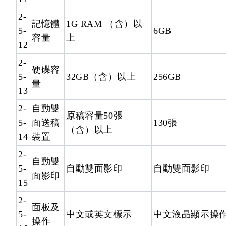
2-
記憶體
1G RAM （含）以
5-
6GB
容量
上
12
2-
硬碟容
5-
32GB（含）以上
256GB
量
13
2-
自動雙
原稿容量50張
5-
面送稿
130張
（含）以上
14
裝置
2-
自動雙
5-
自動雙面影印
自動雙面影印
面影印
15
2-
面板及
5-
中文或英文標示
中文液晶顯示操
操作