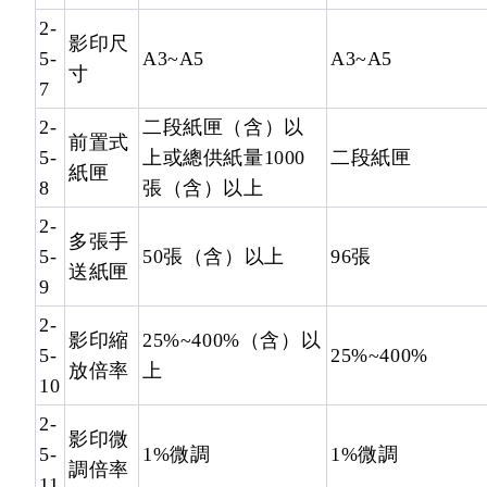
2-
影印尺
5-
A3~A5
A3~A5
寸
7
2-
二段紙匣（含）以
前置式
5-
上或總供紙量1000
二段紙匣
紙匣
8
張（含）以上
2-
多張手
5-
50張（含）以上
96張
送紙匣
9
2-
影印縮
25%~400%（含）以
5-
25%~400%
放倍率
上
10
2-
影印微
5-
1%微調
1%微調
調倍率
11