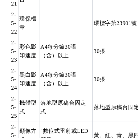
21
2-
環保標
5-
環標字第23901號
章
22
2-
彩色影
A4每分鐘30張
5-
30張
印速度
（含）以上
23
2-
黑白影
A4每分鐘30張
5-
30張
印速度
（含）以上
24
2-
機體型
落地型原稿台固定
5-
落地型原稿台固
式
式
25
2-
顯像方
"數位式雷射或LED
5-
黃、紅、青、黑四