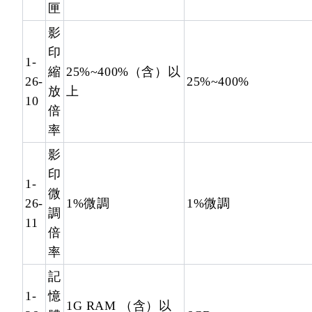
匣
影
印
1-
縮
25%~400%（含）以
26-
25%~400%
放
上
10
倍
率
影
印
1-
微
26-
1%微調
1%微調
調
11
倍
率
記
1-
憶
1G RAM （含）以