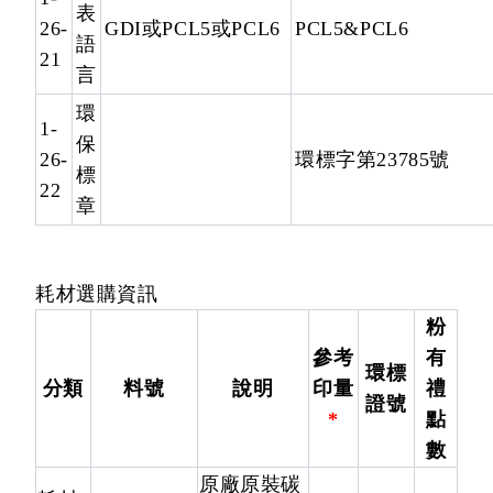
表
26-
GDI或PCL5或PCL6
PCL5&PCL6
語
21
言
環
1-
保
26-
環標字第23785號
標
22
章
耗材選購資訊
粉
參考
有
環標
分類
料號
說明
印量
禮
證號
*
點
數
原廠原裝碳