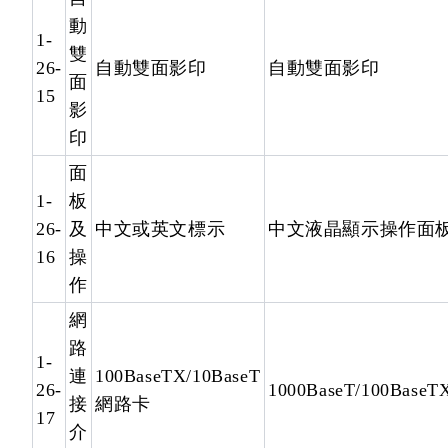
動
1-
雙
26-
自動雙面影印
自動雙面影印
面
15
影
印
面
1-
板
26-
及
中文或英文標示
中文液晶顯示操作面
16
操
作
網
路
1-
連
100BaseTX/10BaseT
26-
1000BaseT/100BaseT
接
網路卡
17
介