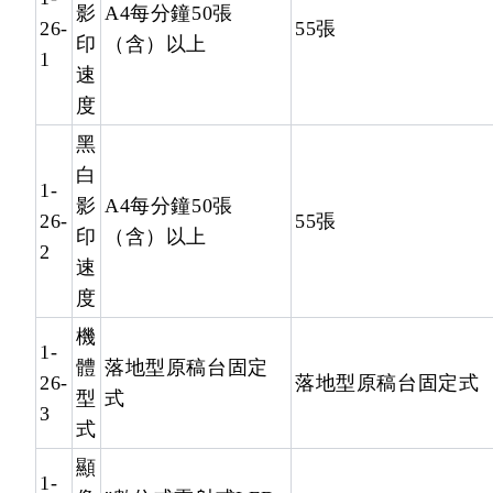
影
A4每分鐘50張
26-
55張
印
（含）以上
1
速
度
黑
白
1-
影
A4每分鐘50張
26-
55張
印
（含）以上
2
速
度
機
1-
體
落地型原稿台固定
26-
落地型原稿台固定式
型
式
3
式
顯
1-