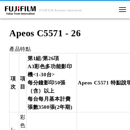
FUJIFILM Business Innovation
Apeos C5571 - 26
產品特點
第1組/第26項
A3彩色多功能影印
機<1-30台>
項
項
每分鐘影印50張
Apeos C5571 特點說
次
目
（含）以上
每台每月基本計費
張數3500張(2年期)
彩
色
1-