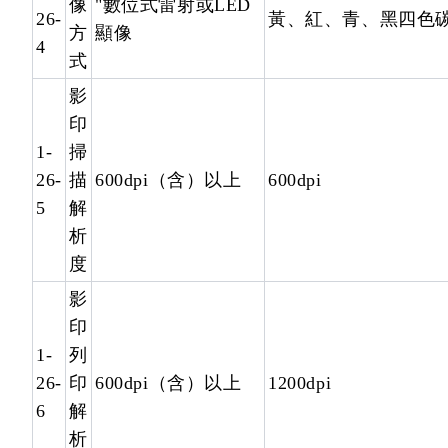
像
"數位式雷射或LED
26-
黃、紅、青、黑四色碳
方
顯像
4
式
影
印
1-
掃
26-
描
600dpi（含）以上
600dpi
5
解
析
度
影
印
1-
列
26-
印
600dpi（含）以上
1200dpi
6
解
析