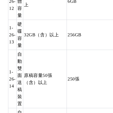
26-
體
6GB
上
12
容
量
硬
1-
碟
26-
32GB（含）以上
256GB
容
13
量
自
動
雙
1-
面
原稿容量50張
26-
250張
送
（含）以上
14
稿
裝
置
自