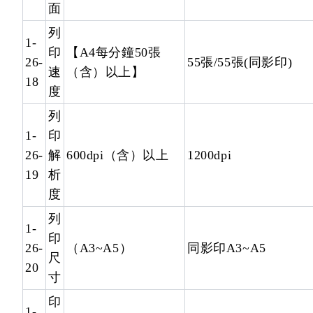
面
列
1-
印
【A4每分鐘50張
26-
55張/55張(同影印)
速
（含）以上】
18
度
列
1-
印
26-
解
600dpi（含）以上
1200dpi
19
析
度
列
1-
印
26-
（A3~A5）
同影印A3~A5
尺
20
寸
印
1-