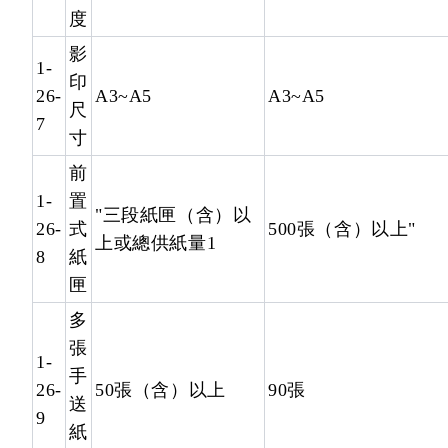
度
影
1-
印
26-
A3~A5
A3~A5
尺
7
寸
前
1-
置
"三段紙匣（含）以
26-
式
500張（含）以上"
上或總供紙量1
8
紙
匣
多
張
1-
手
26-
50張（含）以上
90張
送
9
紙