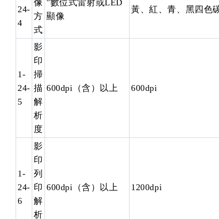
像
"數位式雷射或LED
24-
黃、紅、青、黑四色碳
方
顯像
4
式
影
印
1-
掃
24-
描
600dpi（含）以上
600dpi
5
解
析
度
影
印
1-
列
24-
印
600dpi（含）以上
1200dpi
6
解
析