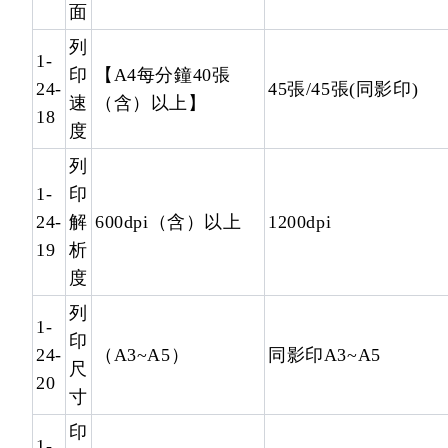
面
列
1-
印
【A4每分鐘40張
24-
45張/45張(同影印)
速
（含）以上】
18
度
列
1-
印
24-
解
600dpi（含）以上
1200dpi
19
析
度
列
1-
印
24-
（A3~A5）
同影印A3~A5
尺
20
寸
印
1-