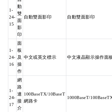
動
1-
雙
24-
自動雙面影印
自動雙面影印
面
15
影
印
面
1-
板
24-
及
中文或英文標示
中文液晶顯示操作面
16
操
作
網
路
1-
連
100BaseTX/10BaseT
24-
1000BaseT/100BaseT
接
網路卡
17
介