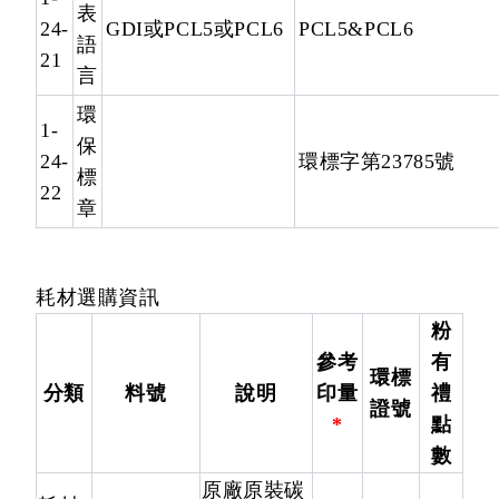
表
24-
GDI或PCL5或PCL6
PCL5&PCL6
語
21
言
環
1-
保
24-
環標字第23785號
標
22
章
耗材選購資訊
粉
參考
有
環標
分類
料號
說明
印量
禮
證號
*
點
數
原廠原裝碳