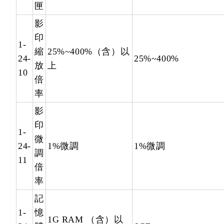
匣
影
印
1-
縮
25%~400%（含）以
24-
25%~400%
放
上
10
倍
率
影
印
1-
微
24-
1%微調
1%微調
調
11
倍
率
記
1-
憶
1G RAM （含）以