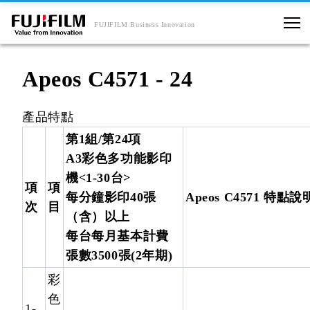
FUJIFILM Business Innovation
Apeos C4571 - 24
產品特點
第1組/第24項
A3彩色多功能影印
機<1-30台>
項
項
每分鐘影印40張
Apeos C4571 特點說
次
目
（含）以上
每台每月基本計費
張數3500張(2年期)
彩
色
1-