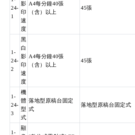
影
A4每分鐘40張
24-
45張
印
（含）以上
1
速
度
黑
白
1-
影
A4每分鐘40張
24-
45張
印
（含）以上
2
速
度
機
1-
體
落地型原稿台固定
24-
落地型原稿台固定式
型
式
3
式
顯
1-