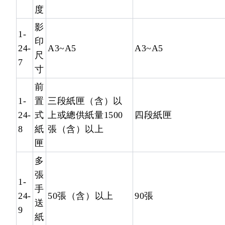
度
影
1-
印
24-
A3~A5
A3~A5
尺
7
寸
前
1-
置
三段紙匣（含）以
24-
式
上或總供紙量1500
四段紙匣
8
紙
張（含）以上
匣
多
張
1-
手
24-
50張（含）以上
90張
送
9
紙