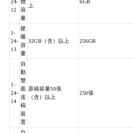
24-
體
6GB
上
12
容
量
硬
1-
碟
24-
32GB（含）以上
256GB
容
13
量
自
動
雙
1-
面
原稿容量50張
24-
250張
送
（含）以上
14
稿
裝
置
自