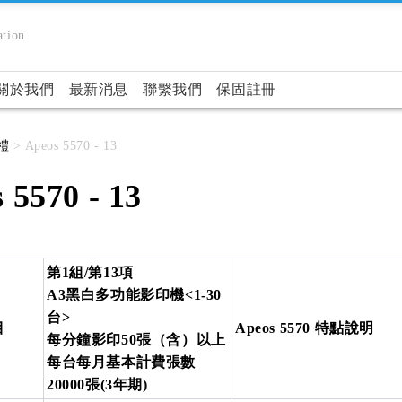
tion
關於我們
最新消息
聯繫我們
保固註冊
禮
> Apeos 5570 - 13
 5570 - 13
第1組/第13項
A3黑白多功能影印機<1-30
台>
目
Apeos 5570 特點說明
每分鐘影印50張（含）以上
每台每月基本計費張數
20000張(3年期)