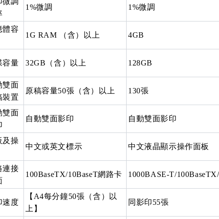
印微調
1%微調
1%微調
率
憶體容
1G RAM （含）以上
4GB
碟容量
32GB（含）以上
128GB
動雙面
原稿容量50張（含）以上
130張
稿裝置
動雙面
自動雙面影印
自動雙面影印
印
板及操
中文或英文標示
中文液晶顯示操作面板
路連接
100BaseTX/10BaseT網路卡
1000BASE-T/100BaseTX/
面
【A4每分鐘50張（含）以
印速度
同影印55張
上】