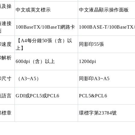
板及操
中文或英文標示
中文液晶顯示操作面板
路連接
100BaseTX/10BaseT網路卡
1000BASE-T/100BaseTX/
面
【A4每分鐘50張（含）以
印速度
同影印55張
上】
印解析
600dpi（含）以上
1200dpi
印尺寸
（A3~A5）
同影印A3~A5
表語言
GDI或PCL5或PCL6
PCL5&PCL6
保標章
環標字第23784號