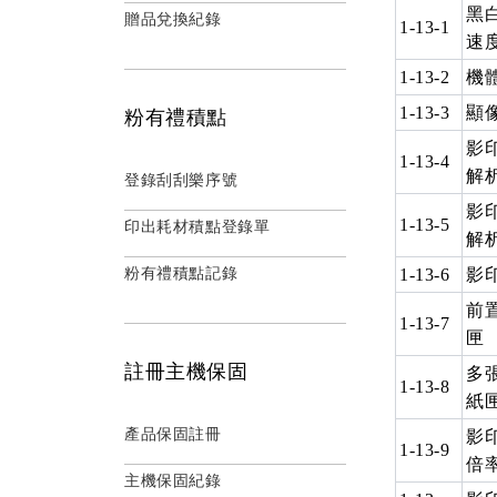
黑
贈品兌換紀錄
1-13-1
速
1-13-2
機
1-13-3
顯
粉有禮積點
影
1-13-4
解
登錄刮刮樂序號
影
1-13-5
印出耗材積點登錄單
解
粉有禮積點記錄
1-13-6
影
前
1-13-7
匣
註冊主機保固
多
1-13-8
紙
產品保固註冊
影
1-13-9
倍
主機保固紀錄