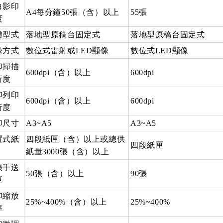
白影印
A4每分鐘50張（含）以上
55張
度
體型式
落地型原稿台固定式
落地型原稿台固定式
像方式
數位式雷射或LED顯像
數位式LED顯像
印掃描
600dpi（含）以上
600dpi
析度
印列印
600dpi（含）以上
600dpi
析度
印尺寸
A3~A5
A3~A5
置式紙
四段紙匣（含）以上或總供
四段紙匣
紙量3000張（含）以上
張手送
50張（含）以上
90張
匣
印縮放
25%~400%（含）以上
25%~400%
率