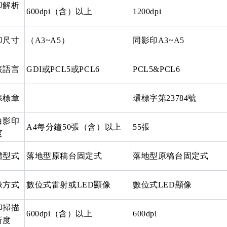
印解析
600dpi（含）以上
1200dpi
印尺寸
（A3~A5）
同影印A3~A5
表語言
GDI或PCL5或PCL6
PCL5&PCL6
保標章
環標字第23784號
白影印
A4每分鐘50張（含）以上
55張
度
體型式
落地型原稿台固定式
落地型原稿台固定式
像方式
數位式雷射或LED顯像
數位式LED顯像
印掃描
600dpi（含）以上
600dpi
析度