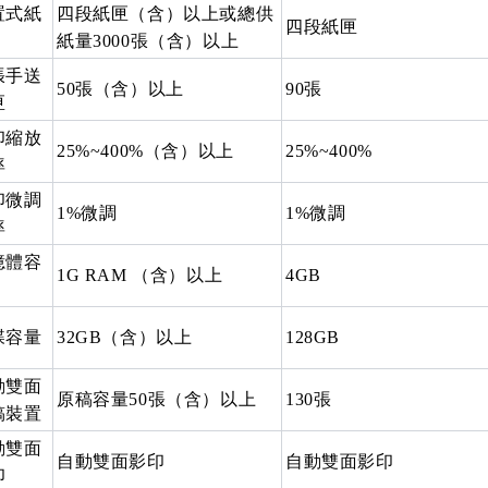
置式紙
四段紙匣（含）以上或總供
四段紙匣
紙量3000張（含）以上
張手送
50張（含）以上
90張
匣
印縮放
25%~400%（含）以上
25%~400%
率
印微調
1%微調
1%微調
率
憶體容
1G RAM （含）以上
4GB
碟容量
32GB（含）以上
128GB
動雙面
原稿容量50張（含）以上
130張
稿裝置
動雙面
自動雙面影印
自動雙面影印
印