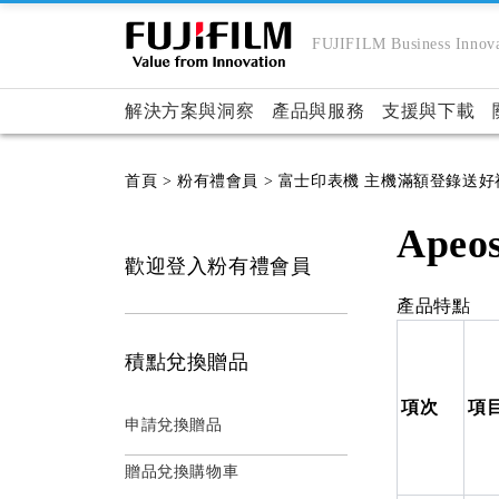
FUJIFILM Business Innova
解決方案與洞察
產品與服務
支援與下載
首頁
> 粉有禮會員
> 富士印表機 主機滿額登錄送好
Apeos
歡迎登入粉有禮會員
產品特點
積點兌換贈品
項次
項
申請兌換贈品
贈品兌換購物車