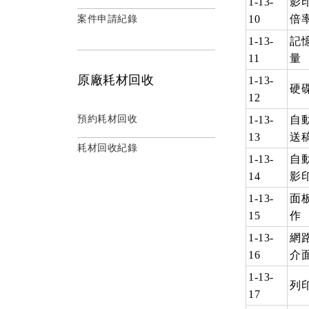
1-13-
影
10
倍
案件申請紀錄
1-13-
記
11
量
原廠耗材回收
1-13-
硬
12
預約耗材回收
1-13-
自
13
送
耗材回收紀錄
1-13-
自
14
影
1-13-
面
15
作
1-13-
網
16
介
1-13-
列
17