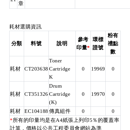
章
耗材選購資訊
粉有
參考
環標
分類
料號
說明
禮點
印量
*
證號
數
Toner
耗材
CT203638
Cartridge
0
19969
0
K
Drum
耗材
CT351326
Cartridge
0
19970
0
(K)
耗材
EC104188
傳真組件
0
0
*
所有的印量均是在A4紙張上列印5％的覆蓋率
計算，價格以公共工程委員會網站為準