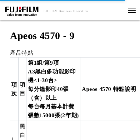
FUJIFILM Business Innovation
Apeos 4570 - 9
產品特點
第1組/第9項
A3黑白多功能影印
機<1-30台>
項
項
每分鐘影印40張
Apeos 4570 特點說明
次
目
（含）以上
每台每月基本計費
張數15000張(2年期)
黑
白
1-