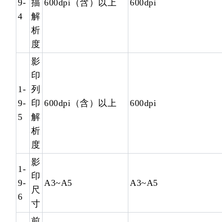
9-
描
600dpi（含）以上
600dpi
4
解
析
度
影
印
1-
列
9-
印
600dpi（含）以上
600dpi
5
解
析
度
影
1-
印
9-
A3~A5
A3~A5
尺
6
寸
前