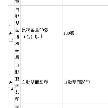
量
自
動
雙
1-
面
原稿容量50張
9-
130張
送
（含）以上
13
稿
裝
置
自
動
1-
雙
9-
自動雙面影印
自動雙面影印
面
14
影
印
面