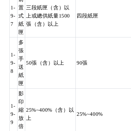
1-
置
三段紙匣（含）以
9-
式
上或總供紙量1500
四段紙匣
7
紙
張（含）以上
匣
多
張
1-
手
9-
50張（含）以上
90張
送
8
紙
匣
影
印
1-
縮
25%~400%（含）以
9-
25%~400%
放
上
9
倍