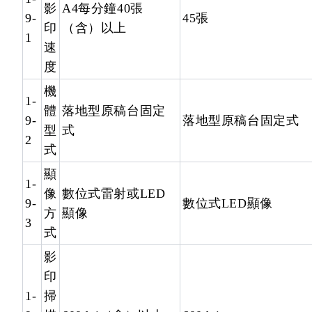
影
A4每分鐘40張
9-
45張
印
（含）以上
1
速
度
機
1-
體
落地型原稿台固定
9-
落地型原稿台固定式
型
式
2
式
顯
1-
像
數位式雷射或LED
9-
數位式LED顯像
方
顯像
3
式
影
印
1-
掃