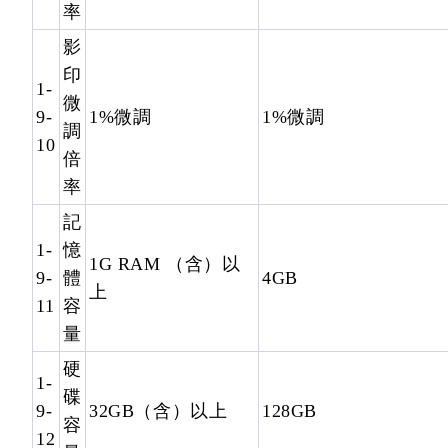
率
影
印
1-
微
9-
1%微調
1%微調
調
10
倍
率
記
1-
憶
1G RAM （含）以
9-
體
4GB
上
11
容
量
硬
1-
碟
9-
32GB（含）以上
128GB
容
12