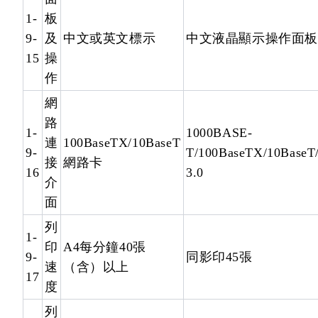
1-
板
9-
及
中文或英文標示
中文液晶顯示操作面板
15
操
作
網
路
1-
1000BASE-
連
100BaseTX/10BaseT
9-
T/100BaseTX/10BaseT
接
網路卡
16
3.0
介
面
列
1-
印
A4每分鐘40張
9-
同影印45張
速
（含）以上
17
度
列