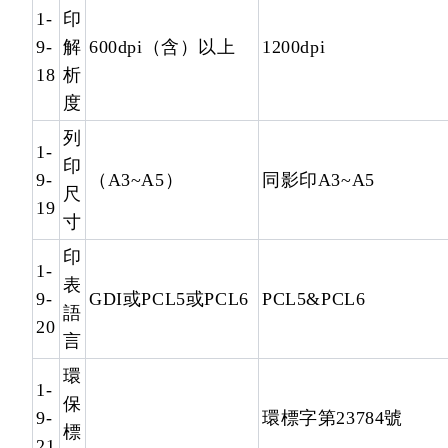
1-
印
9-
解
600dpi（含）以上
1200dpi
18
析
度
列
1-
印
9-
（A3~A5）
同影印A3~A5
尺
19
寸
印
1-
表
9-
GDI或PCL5或PCL6
PCL5&PCL6
語
20
言
環
1-
保
9-
環標字第23784號
標
21