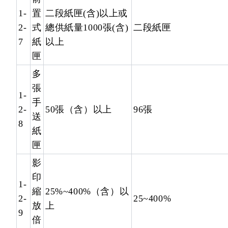
1-
置
二段紙匣(含)以上或
2-
式
總供紙量1000張(含)
二段紙匣
7
紙
以上
匣
多
張
1-
手
2-
50張（含）以上
96張
送
8
紙
匣
影
印
1-
縮
25%~400%（含）以
2-
25~400%
放
上
9
倍