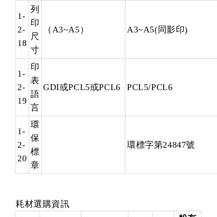
列
1-
印
2-
（A3~A5）
A3~A5(同影印)
尺
18
寸
印
1-
表
2-
GDI或PCL5或PCL6
PCL5/PCL6
語
19
言
環
1-
保
2-
環標字第24847號
標
20
章
耗材選購資訊