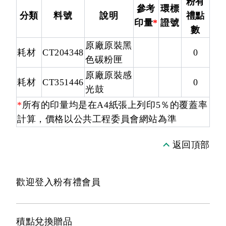
粉有
參考
環標
分類
料號
說明
禮點
印量
*
證號
數
原廠原裝黑
耗材
CT204348
0
色碳粉匣
原廠原裝感
耗材
CT351446
0
光鼓
*
所有的印量均是在A4紙張上列印5％的覆蓋率
計算，價格以公共工程委員會網站為準
返回頂部
歡迎登入粉有禮會員
積點兌換贈品