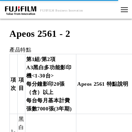
FUJIFILM Business Innovation
Apeos 2561 - 2
產品特點
第1組/第2項
A3黑白多功能影印
機<1-30台>
項
項
每分鐘影印20張
Apeos 2561 特點說明
次
目
（含）以上
每台每月基本計費
張數7000張(3年期)
黑
白
1-