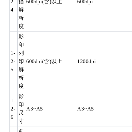
2-
描
600dpi(含)以上
600dpi
4
解
析
度
影
印
1-
列
2-
印
600dpi(含)以上
1200dpi
5
解
析
度
影
1-
印
2-
A3~A5
A3~A5
尺
6
寸
前