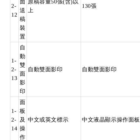
面
原稿容量50張(含)以
2-
130張
送
上
12
稿
裝
置
自
動
1-
雙
2-
自動雙面影印
自動雙面影印
面
13
影
印
面
1-
板
2-
及
中文或英文標示
中文液晶顯示操作面板
14
操
作