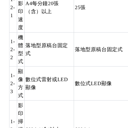
影
A4每分鐘20張
2-
25張
印
（含）以上
1
速
度
機
1-
體
落地型原稿台固定
2-
落地型原稿台固定式
型
式
2
式
顯
1-
像
數位式雷射或LED
2-
數位式LED顯像
方
顯像
3
式
影
印
1-
掃