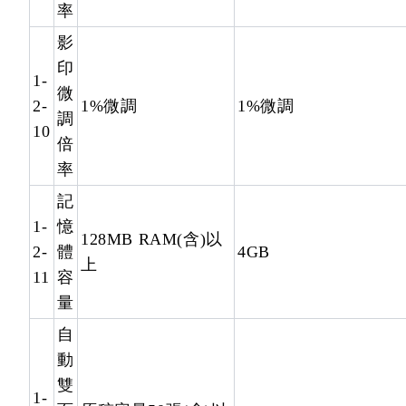
率
影
印
1-
微
2-
1%微調
1%微調
調
10
倍
率
記
1-
憶
128MB RAM(含)以
2-
體
4GB
上
11
容
量
自
動
雙
1-