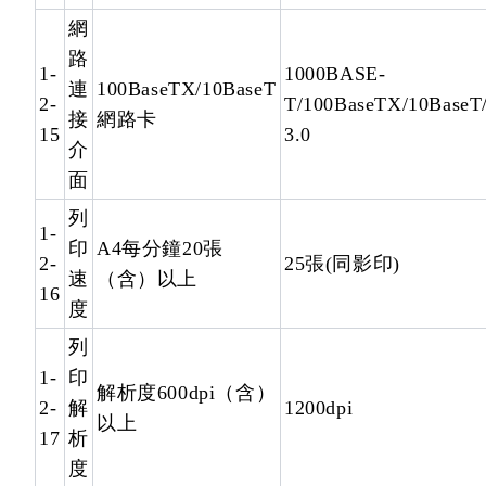
網
路
1-
1000BASE-
連
100BaseTX/10BaseT
2-
T/100BaseTX/10BaseT
接
網路卡
15
3.0
介
面
列
1-
印
A4每分鐘20張
2-
25張(同影印)
速
（含）以上
16
度
列
1-
印
解析度600dpi（含）
2-
解
1200dpi
以上
17
析
度