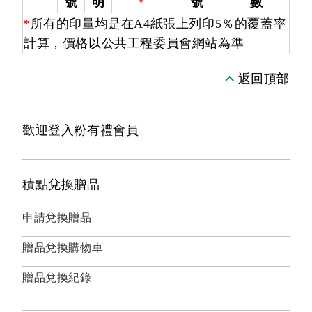
號
明
*
號
數
*
所有的印量均是在A4紙張上列印5％的覆蓋率
計算，價格以公共工程委員會網站為準
返回頂部
歡迎登入粉有禮會員
積點兌換贈品
申請兌換贈品
贈品兌換購物車
贈品兌換紀錄