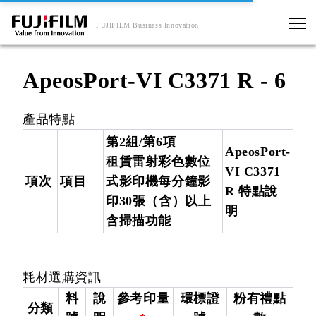
FUJIFILM Business Innovation
ApeosPort-VI C3371 R - 6
產品特點
第2組/第6項
ApeosPort-
租賃雷射彩色數位
VI C3371
項次
項目
式影印機每分鐘影
R 特點說
印30張（含）以上
明
含掃描功能
耗材選購資訊
料
說
參考印量
環標證
粉有禮點
分類