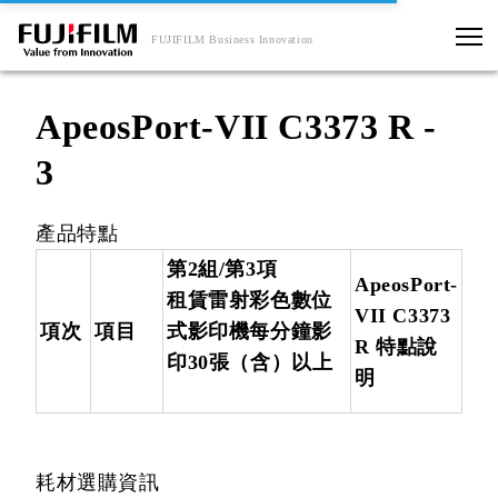
FUJIFILM Business Innovation
ApeosPort-VII C3373 R -
3
產品特點
第2組/第3項
ApeosPort-
租賃雷射彩色數位
VII C3373
項次
項目
式影印機每分鐘影
R 特點說
印30張（含）以上
明
耗材選購資訊