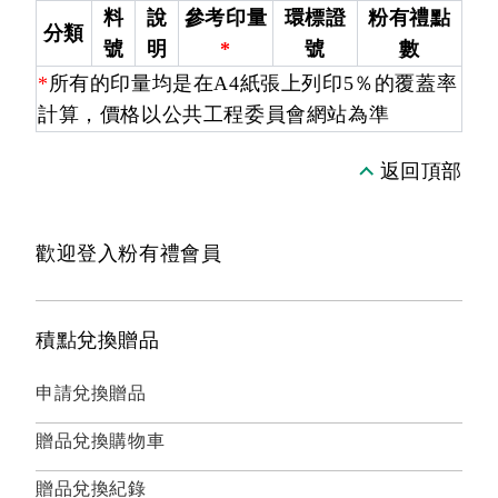
料
說
參考印量
環標證
粉有禮點
分類
號
明
*
號
數
*
所有的印量均是在A4紙張上列印5％的覆蓋率
計算，價格以公共工程委員會網站為準
返回頂部
歡迎登入粉有禮會員
積點兌換贈品
申請兌換贈品
贈品兌換購物車
贈品兌換紀錄