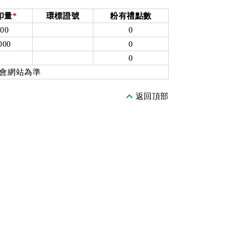
印量
*
環標證號
粉有禮點數
000
0
000
0
0
0
員會網站為準
返回頂部