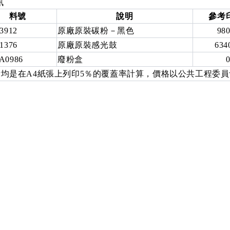
訊
料號
說明
參考
3912
原廠原裝碳粉－黑色
98
1376
原廠原裝感光鼓
634
A0986
廢粉盒
均是在A4紙張上列印5％的覆蓋率計算，價格以公共工程委