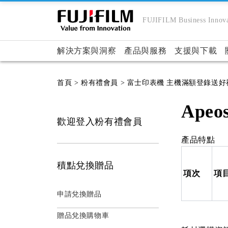
FUJIFILM Business Innova
解決方案與洞察
產品與服務
支援與下載
首頁
> 粉有禮會員
> 富士印表機 主機滿額登錄送好
Apeos
歡迎登入粉有禮會員
產品特點
積點兌換贈品
項次
項
申請兌換贈品
贈品兌換購物車