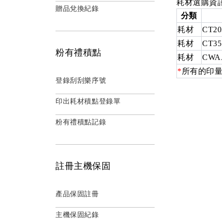
耗材選購資
贈品兌換紀錄
分類
耗材
CT20
耗材
CT35
粉有禮積點
耗材
CWA
*
所有的印量
登錄刮刮樂序號
印出耗材積點登錄單
粉有禮積點記錄
註冊主機保固
產品保固註冊
主機保固紀錄