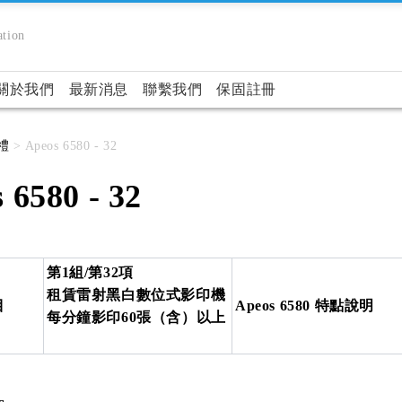
tion
關於我們
最新消息
聯繫我們
保固註冊
禮
> Apeos 6580 - 32
 6580 - 32
第1組/第32項
租賃雷射黑白數位式影印機
目
Apeos 6580 特點說明
每分鐘影印60張（含）以上