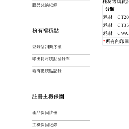
耗材選購資
贈品兌換紀錄
分類
耗材
CT20
耗材
CT35
粉有禮積點
耗材
CWA
*
所有的印量
登錄刮刮樂序號
印出耗材積點登錄單
粉有禮積點記錄
註冊主機保固
產品保固註冊
主機保固紀錄