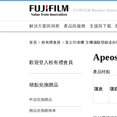
FUJIFILM Business Innova
解決方案與洞察
產品與服務
支援與下載
首頁
> 粉有禮會員
> 富士印表機 主機滿額登錄送好
Apeos
歡迎登入粉有禮會員
產品特點
積點兌換贈品
項次
項
申請兌換贈品
贈品兌換購物車