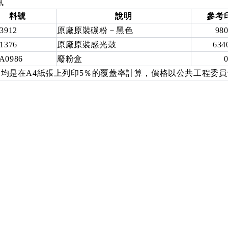
訊
料號
說明
參考
3912
原廠原裝碳粉－黑色
98
1376
原廠原裝感光鼓
634
A0986
廢粉盒
均是在A4紙張上列印5％的覆蓋率計算，價格以公共工程委