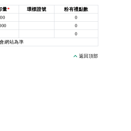
印量
*
環標證號
粉有禮點數
000
0
000
0
0
0
員會網站為準
返回頂部