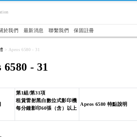
tion
關於我們
最新消息
聯繫我們
保固註冊
禮
> Apeos 6580 - 31
 6580 - 31
第1組/第31項
租賃雷射黑白數位式影印機
目
Apeos 6580 特點說明
每分鐘影印60張（含）以上