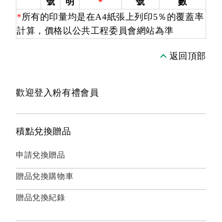
號
明
*
號
數
*
所有的印量均是在A4紙張上列印5％的覆蓋率
計算，價格以公共工程委員會網站為準
返回頂部
歡迎登入粉有禮會員
積點兌換贈品
申請兌換贈品
贈品兌換購物車
贈品兌換紀錄