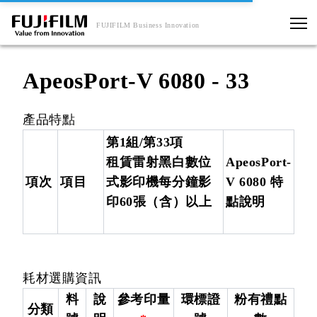
FUJIFILM Business Innovation
ApeosPort-V 6080 - 33
產品特點
第1組/第33項
租賃雷射黑白數位
ApeosPort-
項次
項目
式影印機每分鐘影
V 6080 特
印60張（含）以上
點說明
耗材選購資訊
料
說
參考印量
環標證
粉有禮點
分類