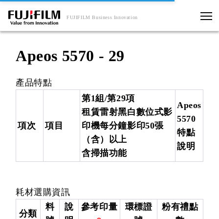
FUJIFILM Business Innovation
Apeos 5570 - 29
產品特點
第1組/第29項
Apeos
租賃雷射黑白數位式影
5570
項次
項目
印機每分鐘影印50張
特點
（含）以上
說明
含掃描功能
耗材選購資訊
料
說
參考印量
環標證
粉有禮點
分類