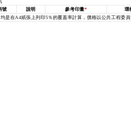
訊
料號
說明
參考印量
*
環
均是在A4紙張上列印5％的覆蓋率計算，價格以公共工程委