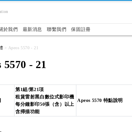
tion
關於我們
最新消息
聯繫我們
保固註冊
禮
> Apeos 5570 - 21
 5570 - 21
第1組/第21項
租賃雷射黑白數位式影印機
目
Apeos 5570 特點說明
每分鐘影印50張（含）以上
含掃描功能