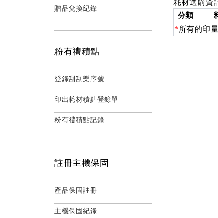
耗材選購資
贈品兌換紀錄
分類
*
所有的印量
粉有禮積點
登錄刮刮樂序號
印出耗材積點登錄單
粉有禮積點記錄
註冊主機保固
產品保固註冊
主機保固紀錄