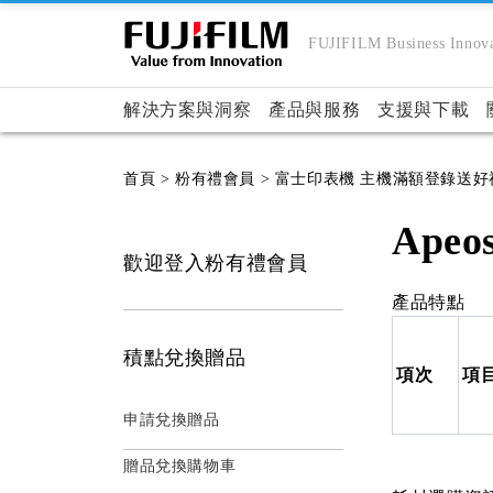
FUJIFILM Business Innova
解決方案與洞察
產品與服務
支援與下載
首頁
> 粉有禮會員
> 富士印表機 主機滿額登錄送好
Apeos
歡迎登入粉有禮會員
產品特點
積點兌換贈品
項次
項
申請兌換贈品
贈品兌換購物車