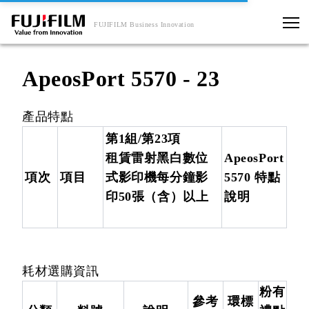
FUJIFILM Business Innovation
ApeosPort 5570 - 23
產品特點
第1組/第23項
租賃雷射黑白數位
ApeosPort
項次
項目
式影印機每分鐘影
5570 特點
印50張（含）以上
說明
耗材選購資訊
粉有
參考
環標