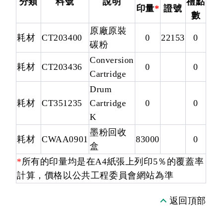
分類
料號
說明
禮點
印量
*
證號
數
原廠原裝
耗材
CT203400
0
22153
0
碳粉
Conversion
耗材
CT203436
0
0
Cartridge
Drum
耗材
CT351235
Cartridge
0
0
K
墨粉回收
耗材
CWAA0901
83000
0
盒
*
所有的印量均是在A4紙張上列印5％的覆蓋率
計算，價格以公共工程委員會網站為準
返回頂部