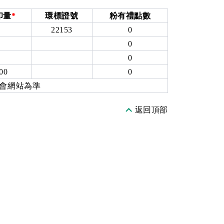
印量
*
環標證號
粉有禮點數
22153
0
0
0
00
0
員會網站為準
返回頂部