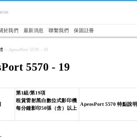
tion
關於我們
最新消息
聯繫我們
保固註冊
禮
> ApeosPort 5570 - 19
Port 5570 - 19
第1組/第19項
租賃雷射黑白數位式影印機
目
ApeosPort 5570 特點說
每分鐘影印50張（含）以上