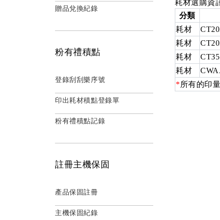
耗材選購資
贈品兌換紀錄
分類
耗材
CT20
耗材
CT20
粉有禮積點
耗材
CT35
耗材
CWA
登錄刮刮樂序號
*
所有的印量
印出耗材積點登錄單
粉有禮積點記錄
註冊主機保固
產品保固註冊
主機保固紀錄