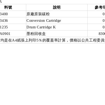
訊
料號
說明
參考
3400
原廠原裝碳粉
0
3436
Conversion Cartridge
0
1235
Drum Cartridge K
0
A0901
墨粉回收盒
830
均是在A4紙張上列印5％的覆蓋率計算，價格以公共工程委