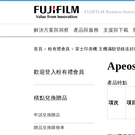
FUJIFILM Business Innova
解決方案與洞察
產品與服務
支援與下載
首頁
> 粉有禮會員
> 富士印表機 主機滿額登錄送好
Apeos
歡迎登入粉有禮會員
產品特點
積點兌換贈品
項次
項
申請兌換贈品
贈品兌換購物車