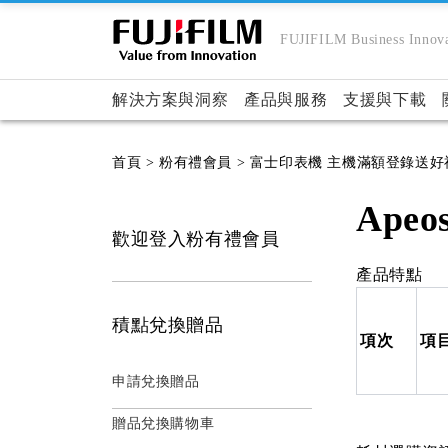
FUJIFILM Business Innova
解決方案與洞察
產品與服務
支援與下載
首頁
> 粉有禮會員
> 富士印表機 主機滿額登錄送好
Apeos
歡迎登入粉有禮會員
產品特點
積點兌換贈品
項次
項
申請兌換贈品
贈品兌換購物車