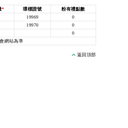
量
*
環標證號
粉有禮點數
19969
0
19970
0
0
員會網站為準
返回頂部