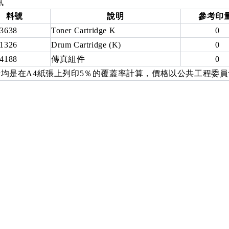
訊
料號
說明
參考印
3638
Toner Cartridge K
0
1326
Drum Cartridge (K)
0
4188
傳真組件
0
均是在A4紙張上列印5％的覆蓋率計算，價格以公共工程委