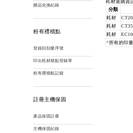
耗材選購資
贈品兌換紀錄
分類
耗材
CT20
耗材
CT35
粉有禮積點
耗材
EC10
*
所有的印量
登錄刮刮樂序號
印出耗材積點登錄單
粉有禮積點記錄
註冊主機保固
產品保固註冊
主機保固紀錄