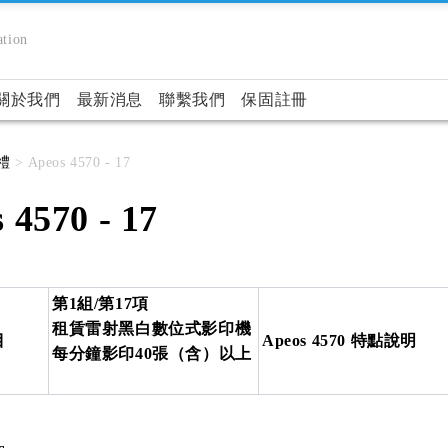
tion
關於我們
最新消息
聯繫我們
保固註冊
禮
> Apeos 4570 - 17
 4570 - 17
第1組/第17項
租賃雷射黑白數位式影印機
目
Apeos 4570 特點說明
每分鐘影印40張（含）以上