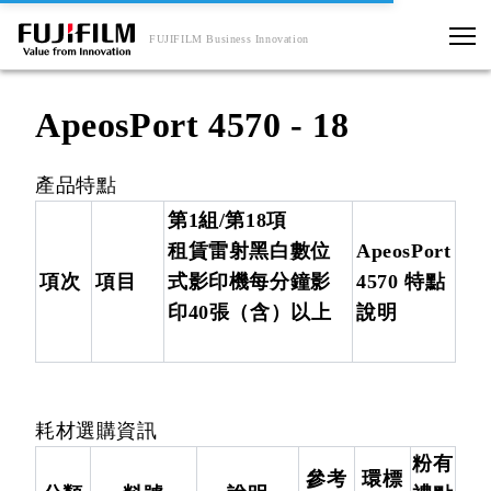
FUJIFILM Business Innovation
ApeosPort 4570 - 18
產品特點
第1組/第18項
租賃雷射黑白數位
ApeosPort
項次
項目
式影印機每分鐘影
4570 特點
印40張（含）以上
說明
耗材選購資訊
粉有
參考
環標