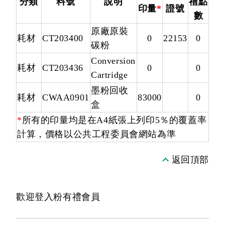
分類
料號
說明
禮點
印量
*
證號
數
原廠原裝
耗材
CT203400
0
22153
0
碳粉
Conversion
耗材
CT203436
0
0
Cartridge
墨粉回收
耗材
CWAA0901
83000
0
盒
*
所有的印量均是在A4紙張上列印5％的覆蓋率
計算，價格以公共工程委員會網站為準
返回頂部
歡迎登入粉有禮會員