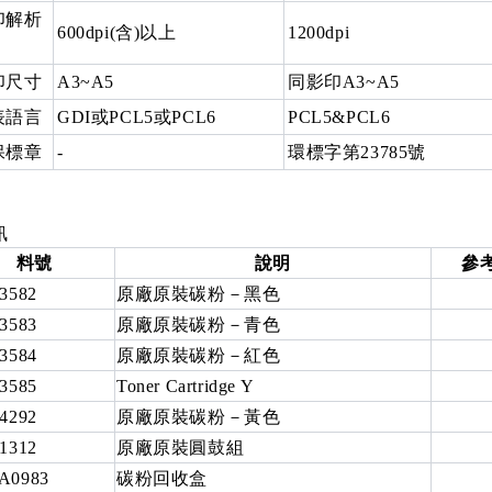
印解析
600dpi(含)以上
1200dpi
印尺寸
A3~A5
同影印A3~A5
表語言
GDI或PCL5或PCL6
PCL5&PCL6
保標章
-
環標字第23785號
訊
料號
說明
參
3582
原廠原裝碳粉－黑色
3583
原廠原裝碳粉－青色
3584
原廠原裝碳粉－紅色
3585
Toner Cartridge Y
4292
原廠原裝碳粉－黃色
1312
原廠原裝圓鼓組
A0983
碳粉回收盒