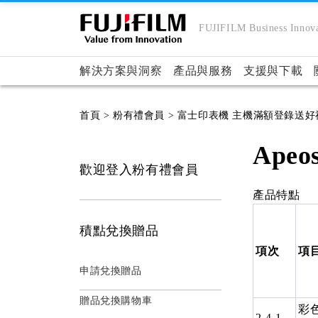
FUJIFILM Business Innova
解決方案與洞察
產品與服務
支援與下載
首頁
> 粉有禮會員
> 富士印表機 主機滿額登錄送好
Apeos
歡迎登入粉有禮會員
產品特點
積點兌換贈品
項次
項
申請兌換贈品
贈品兌換購物車
彩
2-4-1