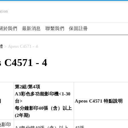
tion
關於我們
最新消息
聯繫我們
保固註冊
禮
> Apeos C4571 - 4
 C4571 - 4
第2組/第4項
A3彩色多功能影印機<1-30
目
台>
Apeos C4571 特點說明
每分鐘影印40張（含）以上
(2年期)
色影印
A4每分鐘40張（含）以上
45張