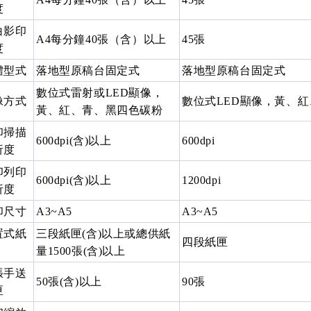
度
白影印
A4每分鐘40張（含）以上
45張
度
體型式
落地型原稿台固定式
落地型原稿台固定式
數位式雷射或LED顯像，
像方式
數位式LED顯像，黃、
黃、紅、青、黑四色碳粉
印掃描
600dpi(含)以上
600dpi
析度
印列印
600dpi(含)以上
1200dpi
析度
印尺寸
A3~A5
A3~A5
置式紙
三段紙匣(含)以上或總供紙
四段紙匣
量1500張(含)以上
張手送
50張(含)以上
90張
匣