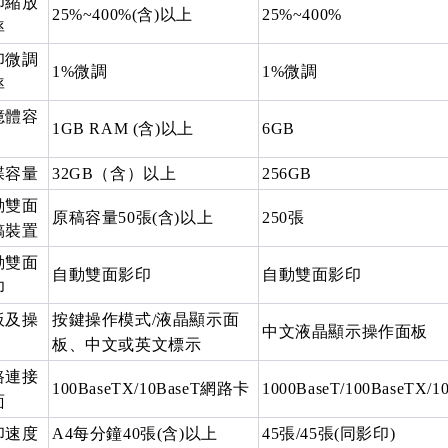
印縮放
25%~400%(含)以上
25%~400%
率
印微調
1%微調
1%微調
率
憶體容
1GB RAM (含)以上
6GB
碟容量
32GB（含）以上
256GB
動雙面
原稿容量50張(含)以上
250張
稿裝置
動雙面
自動雙面影印
自動雙面影印
印
板及操
按鍵操作模式/液晶顯示面
中文液晶顯示操作面板
板、中文或英文標示
路連接
100BaseTX/10BaseT網路卡
1000BaseT/100BaseTX/1
面
印速度
A4每分鐘40張(含)以上
45張/45張(同影印)