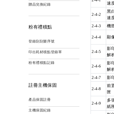
速
贈品兌換紀錄
黑
2-4-2
速
2-4-3
機
粉有禮積點
2-4-4
顯
登錄刮刮樂序號
影
2-4-5
印出耗材積點登錄單
解
粉有禮積點記錄
影
2-4-6
解
2-4-7
影
註冊主機保固
前
2-4-8
匣
產品保固註冊
多
2-4-9
紙
主機保固紀錄