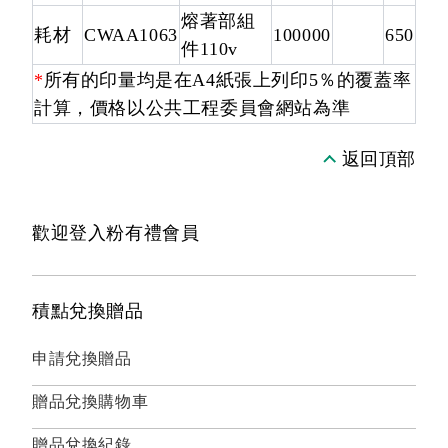
熔著部組
耗材
CWAA1063
100000
650
件110v
*
所有的印量均是在A4紙張上列印5％的覆蓋率
計算，價格以公共工程委員會網站為準
返回頂部
歡迎登入粉有禮會員
積點兌換贈品
申請兌換贈品
贈品兌換購物車
贈品兌換紀錄