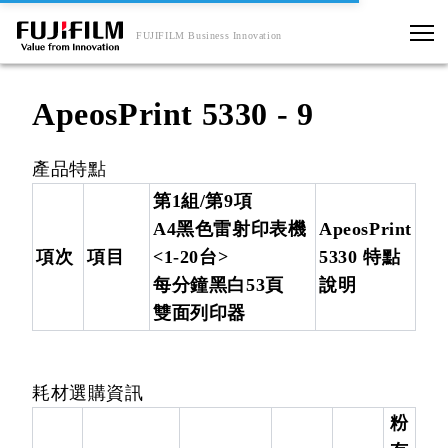
FUJIFILM Business Innovation
ApeosPrint 5330 - 9
產品特點
第1組/第9項
A4黑色雷射印表機
ApeosPrint
項次
項目
<1-20台>
5330 特點
每分鐘黑白53頁
說明
雙面列印器
耗材選購資訊
粉