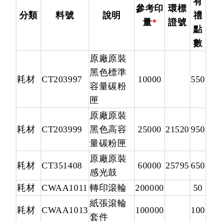
有
參考印
環標
分類
料號
說明
禮
量
*
證號
點
數
原廠原裝
黑色標準
耗材
CT203997
10000
550
容量碳粉
匣
原廠原裝
耗材
CT203999
黑色高容
25000
21520
950
量碳粉匣
原廠原裝
耗材
CT351408
60000
25795
650
感光鼓
耗材
CWAA1011
轉印滾輪
200000
50
紙張滾輪
耗材
CWAA1013
100000
100
套件